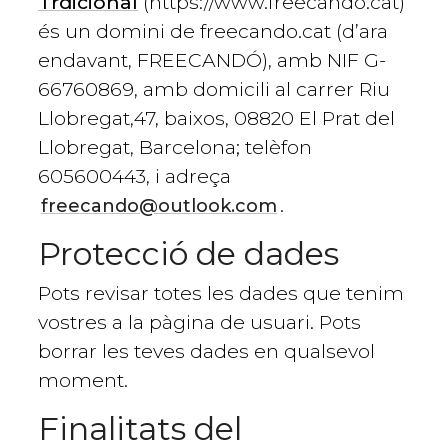
Trdicional
(https://www.freecando.cat)
és un domini de freecando.cat (d’ara
endavant, FREECANDÓ), amb NIF G-
66760869, amb domicili al carrer Riu
Llobregat,47, baixos, 08820 El Prat del
Llobregat, Barcelona; telèfon
605600443, i adreça
.
freecando@outlook.com
Protecció de dades
Pots revisar totes les dades que tenim
vostres a la pàgina de usuari. Pots
borrar les teves dades en qualsevol
moment.
Finalitats del